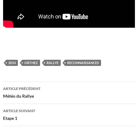
2014
ORTHEZ
RALLYE
RECONNAISSANCES
Navigation
ARTICLE PRÉCÉDENT
des
Météo du Rallye
articles
ARTICLE SUIVANT
Etape 1