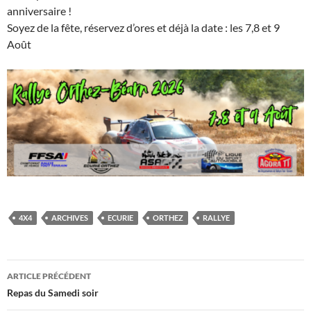
anniversaire !
Soyez de la fête, réservez d’ores et déjà la date : les 7,8 et 9
Août
4X4
ARCHIVES
ECURIE
ORTHEZ
RALLYE
Navigation
ARTICLE PRÉCÉDENT
des
Repas du Samedi soir