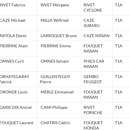
RIVET Fabrice
RIVET Morgane
RIVET
T1A
CYCLONE
CAZE Michael
MILLA Wilfried
CAZE
T1A
SUBARU
ARTOLA Denis
LARROQUET Bruno
CAZE NISSAN
T1A
PIERRINE Alain
PIERRINE Emma
FOUQUET
T1A
NISSAN
OMNES Cyril
OMNES Sylvain
PHIL’S CAR
T1A
NISSAN
ORHATEGARAY
GUILLENTEGUY
GEMBO
T1A
Patrick
Pierre
PEUGEOT
DRONDE Louis
MERLE Emmanuel
FOUQUET
T1A
NISSAN
GARICOIX Anicet
CAMI Philippe
RIVET
T1A
PORSCHE
FOUQUET Laurent
CHATRIS Cédric
FOUQUET
T1A
HONDA