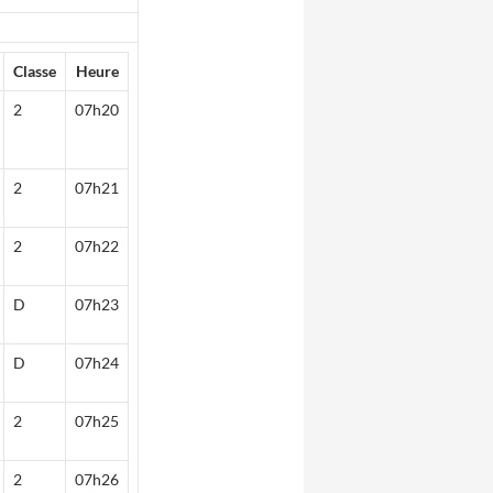
Classe
Heure
2
07h20
2
07h21
2
07h22
D
07h23
D
07h24
2
07h25
2
07h26