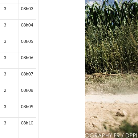
3
08h03
3
08h04
3
08h05
3
08h06
3
08h07
2
08h08
3
08h09
3
08h10