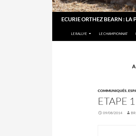
Recherche
ECURIE ORTHEZ BEARN : LA 
LE RALLYE
LE CHAMPIONNAT
A
COMMUNIQUÉS
,
ESP
ETAPE 1
09/08/2014
BR